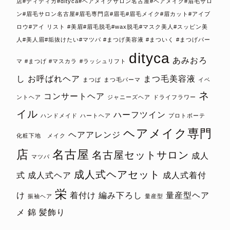
店#ディティカ#dityca#ヘアメイクサロン名古屋#ヘアメイク#眉毛サロ
ン#眉毛サロン名古屋#眉毛専門店#眉毛#眉毛メイク#眉カット#アイブ
ロウ#アイ リスト #美眉#眉毛脱毛#wax脱毛#マスク美人#スッピン美
人#美人眉#垢抜けたい#マツパ #まつげ美容液 #まついく #まつげパー
dityca
あみおろ
マ #まつげ #マスカラ
#ラッシュリフト
し
お呼ばれヘア
まつ毛美容液
まつぱ
まつ毛パーマ
イベ
ネ
コンサートヘア
ントヘア
ジャニーズヘア
ドライフラワー
イル
ハーフツイン
ハンドメイド
ハートヘア
プロトボーテ
ヘアメイク専門
ヘアアレンジ
化粧下地 メイク
店
名古屋
名古屋セットサロン
成人
マツパ
成人式ヘアセット
式
成人式ヘア
成人式着付
栄
け
着付け
編み下ろし
量産型ヘア
振袖ヘア
量産型
メ
錦
髪飾り