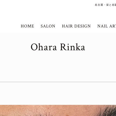
名古屋・栄と名
HOME
SALON
HAIR DESIGN
NAIL AR
Ohara Rinka