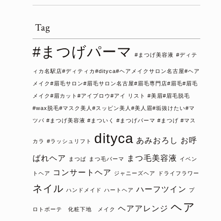
Tag
#まつげパーマ
#まつげ美容液
#ディテ
ィカ名駅店#ディティカ#dityca#ヘアメイクサロン名古屋#ヘア
メイク#眉毛サロン#眉毛サロン名古屋#眉毛専門店#眉毛#眉毛
メイク#眉カット#アイブロウ#アイ リスト #美眉#眉毛脱毛
#wax脱毛#マスク美人#スッピン美人#美人眉#垢抜けたい#マ
ツパ #まつげ美容液 #まついく #まつげパーマ #まつげ #マス
dityca
あみおろし
お呼
カラ
#ラッシュリフト
ばれヘア
まつ毛美容液
まつぱ
まつ毛パーマ
イベン
コンサートヘア
トヘア
ジャニーズヘア
ドライフラワー
ネイル
ハーフツイン
ハンドメイド
ハートヘア
プ
ヘア
ヘアアレンジ
ロトボーテ 化粧下地 メイク