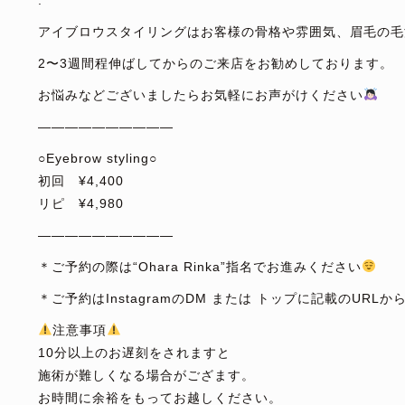
.
アイブロウスタイリングはお客様の骨格や雰囲気、眉毛の毛
2〜3週間程伸ばしてからのご来店をお勧めしております。
お悩みなどございましたらお気軽にお声がけください
——————————
○Eyebrow styling○
初回 ¥4,400
リピ ¥4,980
——————————
＊ご予約の際は“Ohara Rinka”指名でお進みください
＊ご予約はInstagramのDM または トップに記載のURL
注意事項
10分以上のお遅刻をされますと
施術が難しくなる場合がござます。
お時間に余裕をもってお越しください。