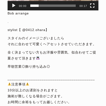
00:00
00:17
Bob arrange
.
stylist【 @0412.ohara】
スタイルのイメージございましたら
それに合わせて可愛くヘアセットさせていただきます。
全く決まってない方もお洋服や雰囲気、似合わせてご提
案させて頂きます
早朝営業◎飾り持ち込み◎
⁡
_________________________________________
注意事項
10分以上のお遅刻をされますと
施術が難しくなる場合がござます。
お時間に余裕をもってお越しください。