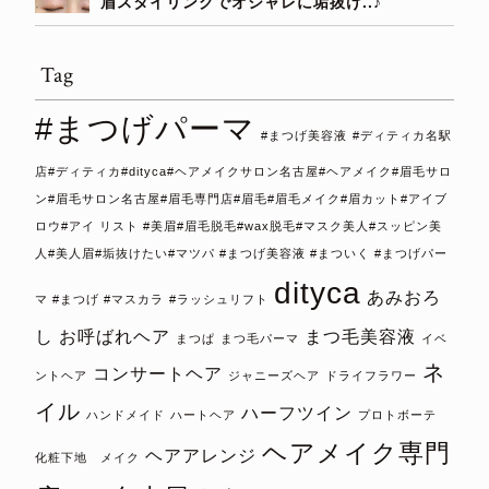
眉スタイリングでオシャレに垢抜け..♪
Tag
#まつげパーマ
#まつげ美容液
#ディティカ名駅
店#ディティカ#dityca#ヘアメイクサロン名古屋#ヘアメイク#眉毛サロ
ン#眉毛サロン名古屋#眉毛専門店#眉毛#眉毛メイク#眉カット#アイブ
ロウ#アイ リスト #美眉#眉毛脱毛#wax脱毛#マスク美人#スッピン美
人#美人眉#垢抜けたい#マツパ #まつげ美容液 #まついく #まつげパー
dityca
あみおろ
マ #まつげ #マスカラ
#ラッシュリフト
し
お呼ばれヘア
まつ毛美容液
まつぱ
まつ毛パーマ
イベ
ネ
コンサートヘア
ントヘア
ジャニーズヘア
ドライフラワー
イル
ハーフツイン
ハンドメイド
ハートヘア
プロトボーテ
ヘアメイク専門
ヘアアレンジ
化粧下地 メイク