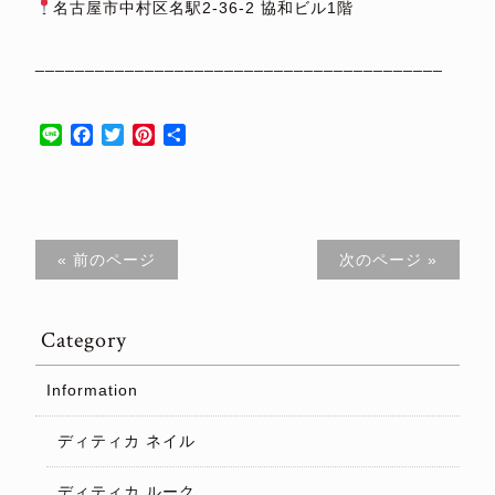
名古屋市中村区名駅2-36-2 協和ビル1階
⁡
_________________________________________
⁡
Line
Facebook
Twitter
Pinterest
共
有
« 前のページ
次のページ »
Category
Information
ディティカ ネイル
ディティカ ルーク