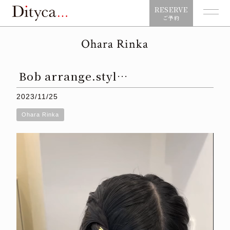
RESERVE
ご予約
Ohara Rinka
Bob arrange.styl…
2023/11/25
Ohara Rinka
動
画
プ
レ
ー
ヤ
ー