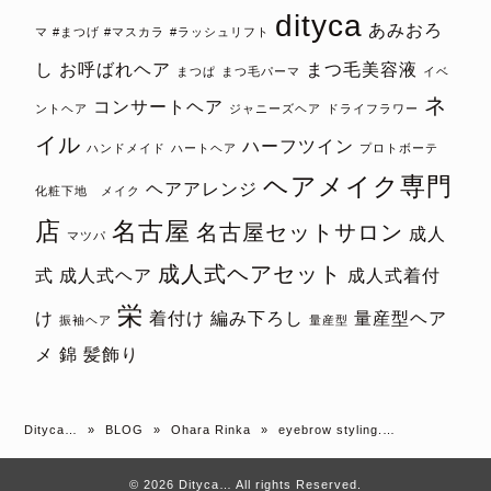
dityca
あみおろ
マ #まつげ #マスカラ
#ラッシュリフト
し
お呼ばれヘア
まつ毛美容液
まつぱ
まつ毛パーマ
イベ
ネ
コンサートヘア
ントヘア
ジャニーズヘア
ドライフラワー
イル
ハーフツイン
ハンドメイド
ハートヘア
プロトボーテ
ヘアメイク専門
ヘアアレンジ
化粧下地 メイク
店
名古屋
名古屋セットサロン
成人
マツパ
成人式ヘアセット
式
成人式ヘア
成人式着付
栄
け
着付け
編み下ろし
量産型ヘア
振袖ヘア
量産型
メ
錦
髪飾り
Dityca…
»
BLOG
»
Ohara Rinka
»
eyebrow styling.…
© 2026 Dityca… All rights Reserved.