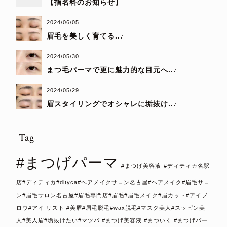
【指名料のお知らせ】
2024/06/05
眉毛を美しく育てる..♪
2024/05/30
まつ毛パーマで更に魅力的な目元へ..♪
2024/05/29
眉スタイリングでオシャレに垢抜け..♪
Tag
#まつげパーマ
#まつげ美容液
#ディティカ名駅
店#ディティカ#dityca#ヘアメイクサロン名古屋#ヘアメイク#眉毛サロ
ン#眉毛サロン名古屋#眉毛専門店#眉毛#眉毛メイク#眉カット#アイブ
ロウ#アイ リスト #美眉#眉毛脱毛#wax脱毛#マスク美人#スッピン美
人#美人眉#垢抜けたい#マツパ #まつげ美容液 #まついく #まつげパー