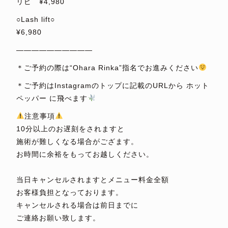
リピ ¥4,980
○Lash lift○
¥6,980
——————————
＊ご予約の際は“Ohara Rinka”指名でお進みください
＊ご予約はInstagramのトップに記載のURLから ホット
ペッパー に飛べます
注意事項
10分以上のお遅刻をされますと
施術が難しくなる場合がござます。
お時間に余裕をもってお越しください。
⁡
当日キャンセルされますとメニュー料金全額
お客様負担となっております。
キャンセルされる場合は前日までに
ご連絡お願い致します。