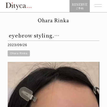
RESERVE
ご予約
Ohara Rinka
eyebrow styling.…
2023/09/26
Ohara Rinka
動
画
プ
レ
ー
ヤ
ー