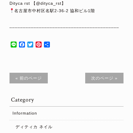
Dityca rst 【@dityca_rst】
名古屋市中村区名駅2-36-2 協和ビル1階
⁡
_________________________________________
⁡
Line
Facebook
Twitter
Pinterest
共
有
« 前のページ
次のページ »
Category
Information
ディティカ ネイル