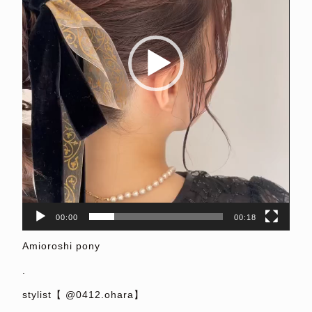
ー
00:00
00:18
Amioroshi pony
.
stylist【 @0412.ohara】