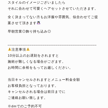
スタイルのイメージございましたら
それに合わせて可愛くヘアセットさせていただきます。
全く決まってない方もお洋服や雰囲気、似合わせてご提
案させて頂きます
早朝営業◎飾り持ち込み◎
⁡
_________________________________________
注意事項
10分以上のお遅刻をされますと
施術が難しくなる場合がござます。
お時間に余裕をもってお越しください。
⁡
当日キャンセルされますとメニュー料金全額
お客様負担となっております。
キャンセルされる場合は前日までに
ご連絡お願い致します。
※dmでのご予約不可