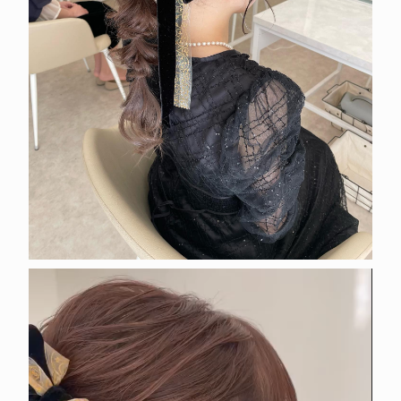
動
画
プ
レ
ー
ヤ