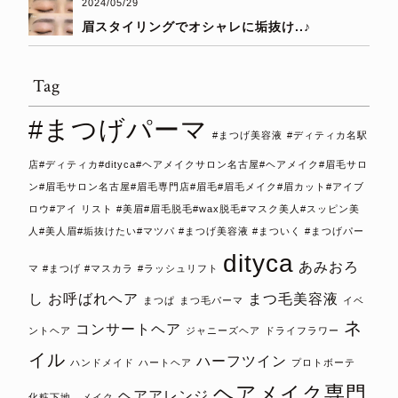
2024/05/29
眉スタイリングでオシャレに垢抜け..♪
Tag
#まつげパーマ
#まつげ美容液
#ディティカ名駅
店#ディティカ#dityca#ヘアメイクサロン名古屋#ヘアメイク#眉毛サロ
ン#眉毛サロン名古屋#眉毛専門店#眉毛#眉毛メイク#眉カット#アイブ
ロウ#アイ リスト #美眉#眉毛脱毛#wax脱毛#マスク美人#スッピン美
人#美人眉#垢抜けたい#マツパ #まつげ美容液 #まついく #まつげパー
dityca
あみおろ
マ #まつげ #マスカラ
#ラッシュリフト
し
お呼ばれヘア
まつ毛美容液
まつぱ
まつ毛パーマ
イベ
ネ
コンサートヘア
ントヘア
ジャニーズヘア
ドライフラワー
イル
ハーフツイン
ハンドメイド
ハートヘア
プロトボーテ
ヘアメイク専門
ヘアアレンジ
化粧下地 メイク