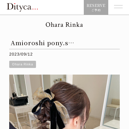
RESERVE
ご予約
Ohara Rinka
Amioroshi pony.s…
2023/09/12
Ohara Rinka