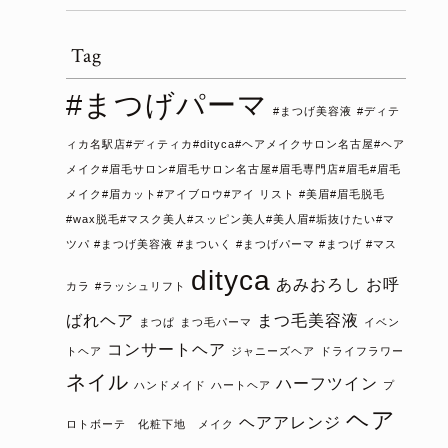
Tag
#まつげパーマ
#まつげ美容液
#ディテ
ィカ名駅店#ディティカ#dityca#ヘアメイクサロン名古屋#ヘア
メイク#眉毛サロン#眉毛サロン名古屋#眉毛専門店#眉毛#眉毛
メイク#眉カット#アイブロウ#アイ リスト #美眉#眉毛脱毛
#wax脱毛#マスク美人#スッピン美人#美人眉#垢抜けたい#マ
ツパ #まつげ美容液 #まついく #まつげパーマ #まつげ #マス
dityca
あみおろし
お呼
カラ
#ラッシュリフト
ばれヘア
まつ毛美容液
まつぱ
まつ毛パーマ
イベン
コンサートヘア
トヘア
ジャニーズヘア
ドライフラワー
ネイル
ハーフツイン
ハンドメイド
ハートヘア
プ
ヘア
ヘアアレンジ
ロトボーテ 化粧下地 メイク