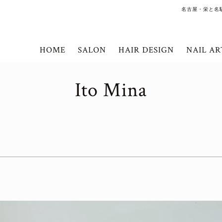
名古屋・栄と名
HOME
SALON
HAIR DESIGN
NAIL AR
Ito Mina