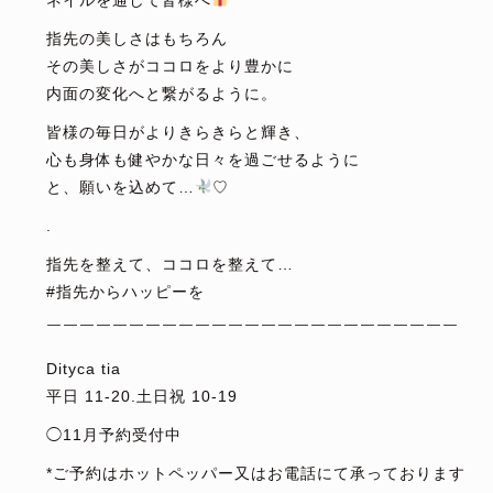
ネイルを通して皆様へ
指先の美しさはもちろん
その美しさがココロをより豊かに
内面の変化へと繋がるように。
皆様の毎日がよりきらきらと輝き、
心も身体も健やかな日々を過ごせるように
と、願いを込めて…
♡
.
指先を整えて、ココロを整えて…
#指先からハッピーを
￣￣￣￣￣￣￣￣￣￣￣￣￣￣￣￣￣￣￣￣￣￣￣￣￣
Dityca tia
平日 11-20.土日祝 10-19
◯11月予約受付中
*ご予約はホットペッパー又はお電話にて承っております