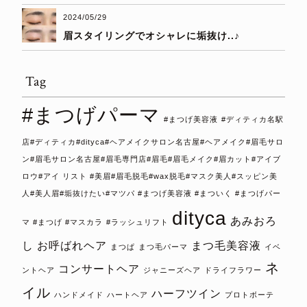
2024/05/29
眉スタイリングでオシャレに垢抜け..♪
Tag
#まつげパーマ
#まつげ美容液
#ディティカ名駅
店#ディティカ#dityca#ヘアメイクサロン名古屋#ヘアメイク#眉毛サロ
ン#眉毛サロン名古屋#眉毛専門店#眉毛#眉毛メイク#眉カット#アイブ
ロウ#アイ リスト #美眉#眉毛脱毛#wax脱毛#マスク美人#スッピン美
人#美人眉#垢抜けたい#マツパ #まつげ美容液 #まついく #まつげパー
dityca
あみおろ
マ #まつげ #マスカラ
#ラッシュリフト
し
お呼ばれヘア
まつ毛美容液
まつぱ
まつ毛パーマ
イベ
ネ
コンサートヘア
ントヘア
ジャニーズヘア
ドライフラワー
イル
ハーフツイン
ハンドメイド
ハートヘア
プロトボーテ