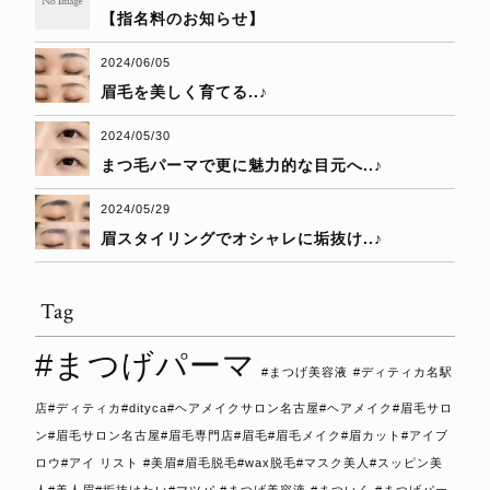
【指名料のお知らせ】
2024/06/05
眉毛を美しく育てる..♪
2024/05/30
まつ毛パーマで更に魅力的な目元へ..♪
2024/05/29
眉スタイリングでオシャレに垢抜け..♪
Tag
#まつげパーマ
#まつげ美容液
#ディティカ名駅
店#ディティカ#dityca#ヘアメイクサロン名古屋#ヘアメイク#眉毛サロ
ン#眉毛サロン名古屋#眉毛専門店#眉毛#眉毛メイク#眉カット#アイブ
ロウ#アイ リスト #美眉#眉毛脱毛#wax脱毛#マスク美人#スッピン美
人#美人眉#垢抜けたい#マツパ #まつげ美容液 #まついく #まつげパー