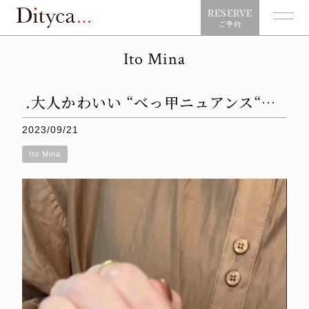
RESERVE
ご予約
Ito Mina
.大人かわいい “べっ甲ニュアンス“…
2023/09/21
Ito Mina
動
画
プ
レ
ー
ヤ
ー