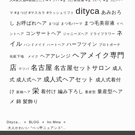
dityca
あみおろ
マ #まつげ #マスカラ
#ラッシュリフト
し
お呼ばれヘア
まつ毛美容液
まつぱ
まつ毛パーマ
イベ
ネ
コンサートヘア
ントヘア
ジャニーズヘア
ドライフラワー
イル
ハーフツイン
ハンドメイド
ハートヘア
プロトボーテ
ヘアメイク専門
ヘアアレンジ
化粧下地 メイク
店
名古屋
名古屋セットサロン
成人
マツパ
成人式ヘアセット
式
成人式ヘア
成人式着付
栄
け
着付け
編み下ろし
量産型ヘア
振袖ヘア
量産型
メ
錦
髪飾り
Dityca…
»
BLOG
»
Ito Mina
»
.大人かわいい “べっ甲ニュアンス“…