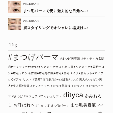
2024/05/30
まつ毛パーマで更に魅力的な目元へ..♪
2024/05/29
眉スタイリングでオシャレに垢抜け..♪
Tag
#まつげパーマ
#まつげ美容液
#ディティカ名駅
店#ディティカ#dityca#ヘアメイクサロン名古屋#ヘアメイク#眉毛サロ
ン#眉毛サロン名古屋#眉毛専門店#眉毛#眉毛メイク#眉カット#アイブ
ロウ#アイ リスト #美眉#眉毛脱毛#wax脱毛#マスク美人#スッピン美
人#美人眉#垢抜けたい#マツパ #まつげ美容液 #まついく #まつげパー
dityca
あみおろ
マ #まつげ #マスカラ
#ラッシュリフト
し
お呼ばれヘア
まつ毛美容液
まつぱ
まつ毛パーマ
イベ