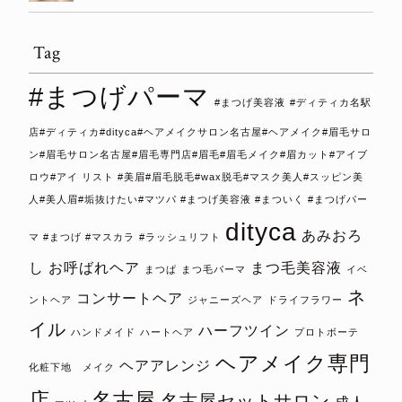
Tag
#まつげパーマ
#まつげ美容液
#ディティカ名駅
店#ディティカ#dityca#ヘアメイクサロン名古屋#ヘアメイク#眉毛サロ
ン#眉毛サロン名古屋#眉毛専門店#眉毛#眉毛メイク#眉カット#アイブ
ロウ#アイ リスト #美眉#眉毛脱毛#wax脱毛#マスク美人#スッピン美
人#美人眉#垢抜けたい#マツパ #まつげ美容液 #まついく #まつげパー
dityca
あみおろ
マ #まつげ #マスカラ
#ラッシュリフト
し
お呼ばれヘア
まつ毛美容液
まつぱ
まつ毛パーマ
イベ
ネ
コンサートヘア
ントヘア
ジャニーズヘア
ドライフラワー
イル
ハーフツイン
ハンドメイド
ハートヘア
プロトボーテ
ヘアメイク専門
ヘアアレンジ
化粧下地 メイク
店
名古屋
名古屋セットサロン
成人