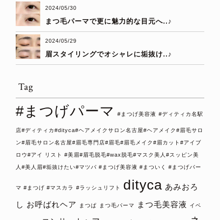
2024/05/30
まつ毛パーマで更に魅力的な目元へ..♪
2024/05/29
眉スタイリングでオシャレに垢抜け..♪
Tag
#まつげパーマ
#まつげ美容液
#ディティカ名駅
店#ディティカ#dityca#ヘアメイクサロン名古屋#ヘアメイク#眉毛サロ
ン#眉毛サロン名古屋#眉毛専門店#眉毛#眉毛メイク#眉カット#アイブ
ロウ#アイ リスト #美眉#眉毛脱毛#wax脱毛#マスク美人#スッピン美
人#美人眉#垢抜けたい#マツパ #まつげ美容液 #まついく #まつげパー
dityca
あみおろ
マ #まつげ #マスカラ
#ラッシュリフト
し
お呼ばれヘア
まつ毛美容液
まつぱ
まつ毛パーマ
イベ