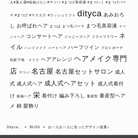
人#美人眉#垢抜けたい#マツパ #まつげ美容液 #まついく #まつげパー
dityca
あみおろ
マ #まつげ #マスカラ
#ラッシュリフト
し
お呼ばれヘア
まつ毛美容液
まつぱ
まつ毛パーマ
イベ
ネ
コンサートヘア
ントヘア
ジャニーズヘア
ドライフラワー
イル
ハーフツイン
ハンドメイド
ハートヘア
プロトボーテ
ヘアメイク専門
ヘアアレンジ
化粧下地 メイク
店
名古屋
名古屋セットサロン
成人
マツパ
成人式ヘアセット
式
成人式ヘア
成人式着付
栄
け
着付け
編み下ろし
量産型ヘア
振袖ヘア
量産型
メ
錦
髪飾り
Dityca…
»
BLOG
»
お一人お一人に合ったデザイン提案♪