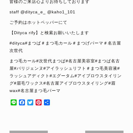
皆様のご来店心よりお待ちしております
staff @dityca_e_ @kaho1_101
ご予約はホットペッパーにて
【Dityca rify】と検索お願いいたします
#dityca#まつば＃まつ毛カール＃まつげパーマ＃名古屋
次世代
まつ毛カール#次世代まつぱ#名古屋美容室#まつぱ名古
屋#パリジェンヌ#アイラッシュリフト＃まつ毛美容液#
ラッシュアディクト#エグータム#アイブロウスタイリン
グ#眉毛ワックス#名古屋アイブロウスタイリング#眉
wax#名古屋まつ毛パーマ
Line
Facebook
Twitter
Pinterest
共
有