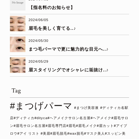
【指名料のお知らせ】
2024/06/05
眉毛を美しく育てる..♪
2024/05/30
まつ毛パーマで更に魅力的な目元へ..♪
2024/05/29
眉スタイリングでオシャレに垢抜け..♪
Tag
#まつげパーマ
#まつげ美容液
#ディティカ名駅
店#ディティカ#dityca#ヘアメイクサロン名古屋#ヘアメイク#眉毛サロ
ン#眉毛サロン名古屋#眉毛専門店#眉毛#眉毛メイク#眉カット#アイブ
ロウ#アイ リスト #美眉#眉毛脱毛#wax脱毛#マスク美人#スッピン美