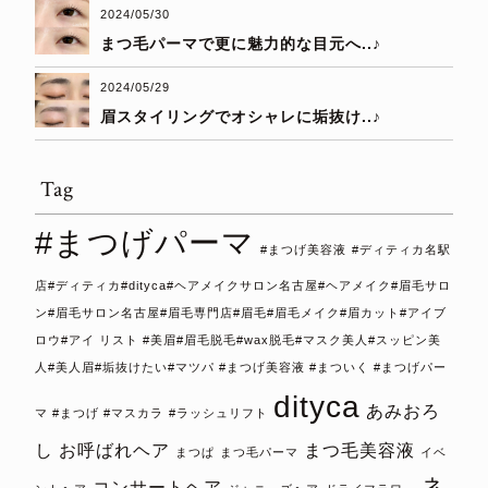
2024/05/30
まつ毛パーマで更に魅力的な目元へ..♪
2024/05/29
眉スタイリングでオシャレに垢抜け..♪
Tag
#まつげパーマ
#まつげ美容液
#ディティカ名駅
店#ディティカ#dityca#ヘアメイクサロン名古屋#ヘアメイク#眉毛サロ
ン#眉毛サロン名古屋#眉毛専門店#眉毛#眉毛メイク#眉カット#アイブ
ロウ#アイ リスト #美眉#眉毛脱毛#wax脱毛#マスク美人#スッピン美
人#美人眉#垢抜けたい#マツパ #まつげ美容液 #まついく #まつげパー
dityca
あみおろ
マ #まつげ #マスカラ
#ラッシュリフト
し
お呼ばれヘア
まつ毛美容液
まつぱ
まつ毛パーマ
イベ
ネ
コンサートヘア