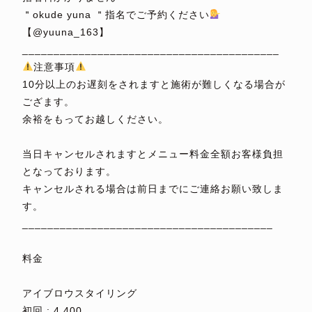
＂okude yuna ＂指名でご予約ください
【@yuuna_163】
_________________________________________
注意事項
10分以上のお遅刻をされますと施術が難しくなる場合が
ござます。
余裕をもってお越しください。
⁡
当日キャンセルされますとメニュー料金全額お客様負担
となっております。
キャンセルされる場合は前日までにご連絡お願い致しま
す。
________________________________________
⁡
料金
⁡
アイブロウスタイリング
初回 : 4,400