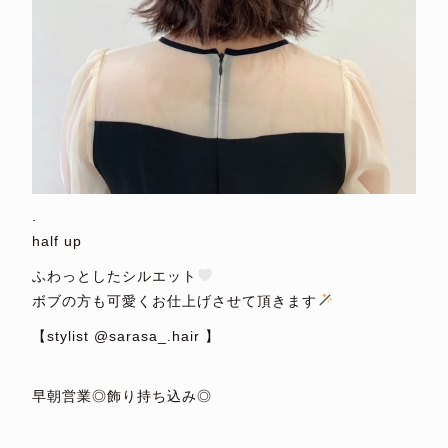
.
half up
ふわっとしたシルエット
ボブの方も可愛くお仕上げさせて頂きます
【stylist @sarasa_.hair 】
⁡
早朝営業◎飾り持ち込み◎
⁡
_________________________________________