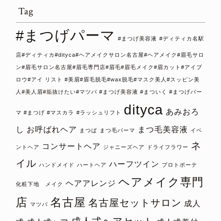
Tag
#まつげパーマ
#まつげ美容液
#ディティカ名駅
店#ディティカ#dityca#ヘアメイクサロン名古屋#ヘアメイク#眉毛サロ
ン#眉毛サロン名古屋#眉毛専門店#眉毛#眉毛メイク#眉カット#アイブ
ロウ#アイ リスト #美眉#眉毛脱毛#wax脱毛#マスク美人#スッピン美
人#美人眉#垢抜けたい#マツパ #まつげ美容液 #まついく #まつげパー
dityca
あみおろ
マ #まつげ #マスカラ
#ラッシュリフト
し
お呼ばれヘア
まつ毛美容液
まつぱ
まつ毛パーマ
イベ
ネ
コンサートヘア
ントヘア
ジャニーズヘア
ドライフラワー
イル
ハーフツイン
ハンドメイド
ハートヘア
プロトボーテ
ヘアメイク専門
ヘアアレンジ
化粧下地 メイク
店
名古屋
名古屋セットサロン
成人
マツパ