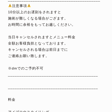
注意事項
10分以上のお遅刻をされますと
施術が難しくなる場合がござます。
お時間に余裕をもってお越しください。
⁡
当日キャンセルされますとメニュー料金
全額お客様負担となっております。
キャンセルされる場合は前日までに
ご連絡お願い致します。
⁡
※dmでのご予約不可
________________________________________
⁡
________________________________________
⁡
料金
⁡