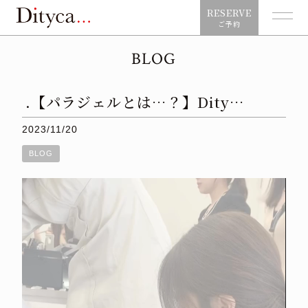
RESERVE
ご予約
BLOG
.【パラジェルとは…？】Dity…
2023/11/20
BLOG
動
画
プ
レ
ー
ヤ
ー