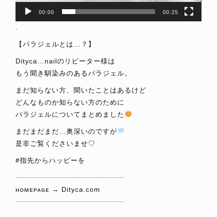
00:00
00:25
.
【パラジェルとは…？】
Dityca…nailのリピーター様は
もう聞き馴染みのあるパラジェル。
まだ知らない方、聞いたことはあるけど
どんなものか知らない方のために
パラジェルについてまとめました
まだまだまだ…奥深いのですが
是非ご覧くださいませ♡
#指先からハッピーを
┈┈┈┈┈┈┈┈┈┈┈┈┈┈┈
ʜᴏᴍᴇᴘᴀɢᴇ → Dityca.com
┈┈┈┈┈┈┈┈┈┈┈┈┈┈┈
⁡