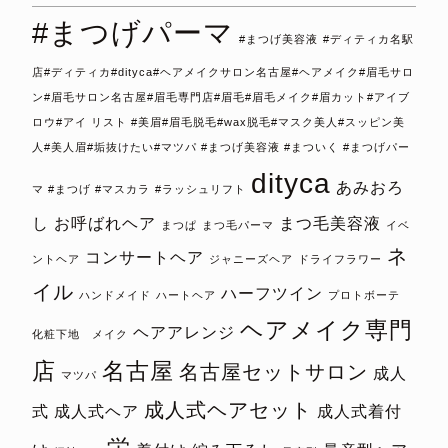
#まつげパーマ
#まつげ美容液
#ディティカ名駅
店#ディティカ#dityca#ヘアメイクサロン名古屋#ヘアメイク#眉毛サロ
ン#眉毛サロン名古屋#眉毛専門店#眉毛#眉毛メイク#眉カット#アイブ
ロウ#アイ リスト #美眉#眉毛脱毛#wax脱毛#マスク美人#スッピン美
人#美人眉#垢抜けたい#マツパ #まつげ美容液 #まついく #まつげパー
dityca
あみおろ
マ #まつげ #マスカラ
#ラッシュリフト
し
お呼ばれヘア
まつ毛美容液
まつぱ
まつ毛パーマ
イベ
ネ
コンサートヘア
ントヘア
ジャニーズヘア
ドライフラワー
イル
ハーフツイン
ハンドメイド
ハートヘア
プロトボーテ
ヘアメイク専門
ヘアアレンジ
化粧下地 メイク
店
名古屋
名古屋セットサロン
成人
マツパ
成人式ヘアセット
式
成人式ヘア
成人式着付
栄