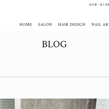
名古屋・栄と名
HOME
SALON
HAIR DESIGN
NAIL AR
BLOG