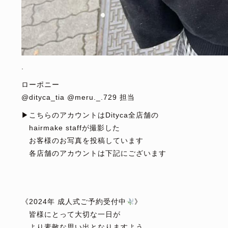
.
ローポニー
@dityca_tia @meru._.729 担当
▶︎こちらのアカウントはDityca全店舗の
hairmake staffが撮影した
お客様のお写真を投稿しています
各店舗のアカウントは下記にございます
⁡
⁡
《2024年 成人式ご予約受付中
》
皆様にとって大切な一日が
より素敵な思い出となりますよう