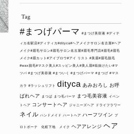
Tag
#まつげパーマ
#まつげ美容液
#ディテ
ィカ名駅店#ディティカ#dityca#ヘアメイクサロン名古屋#ヘア
メイク#眉毛サロン#眉毛サロン名古屋#眉毛専門店#眉毛#眉毛
メイク#眉カット#アイブロウ#アイ リスト #美眉#眉毛脱毛
#wax脱毛#マスク美人#スッピン美人#美人眉#垢抜けたい#マ
ツパ #まつげ美容液 #まついく #まつげパーマ #まつげ #マス
dityca
あみおろし
お呼
カラ
#ラッシュリフト
ばれヘア
まつ毛美容液
まつぱ
まつ毛パーマ
イベン
コンサートヘア
トヘア
ジャニーズヘア
ドライフラワー
ネイル
ハーフツイン
ハンドメイド
ハートヘア
プ
ヘア
ヘアアレンジ
ロトボーテ 化粧下地 メイク