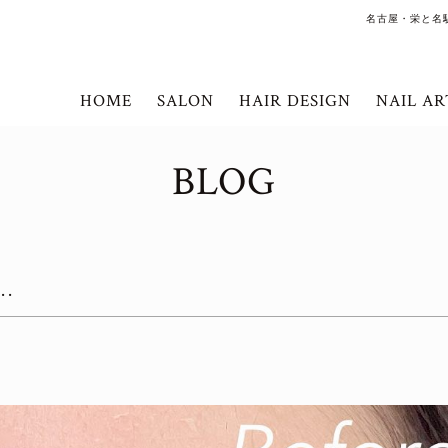
名古屋・栄と名
HOME
SALON
HAIR DESIGN
NAIL AR
BLOG
…