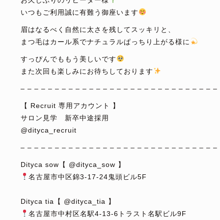
お久しぶりのリピーター様
いつもご利用誠に有難う御座います
眉はなるべく自然に太さを残してスッキリと、
まつ毛はカール系でナチュラルぱっちり上がる様に
すっぴんでももう美しいです
また次回も楽しみにお待ちしております
– – – – – – – – – – – – – – – – – – – – – – – – – – – – –
【 Recruit 専用アカウント 】
サロン見学 新卒中途採用
@dityca_recruit
– – – – – – – – – – – – – – – – – – – – – – – – – – – – –
Dityca sow【 @dityca_sow 】
名古屋市中区錦3-17-24鬼頭ビル5F
⁡
Dityca tia【 @dityca_tia 】
名古屋市中村区名駅4-13-6トラスト名駅ビル9F