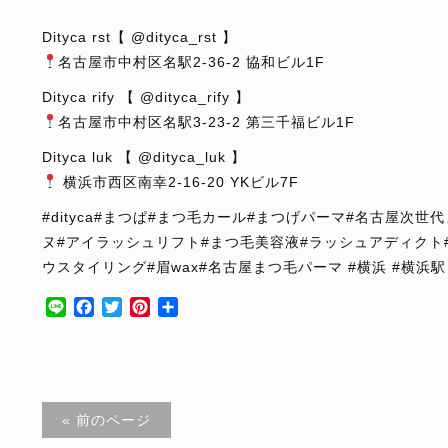
⁡
Dityca rst【 @dityca_rst 】
名古屋市中村区名駅2-36-2 協和ビル1F
Dityca rify 【 @dityca_rify 】
名古屋市中村区名駅3-23-2 第三千福ビル1F
Dityca luk 【 @dityca_luk 】
横浜市西区南幸2-16-20 YKビル7F
#dityca#まつぱ#まつ毛カール#まつげパーマ#名古屋次
ヌ#アイラッシュリフト#まつ毛美容液#ラッシュアディクト
ウスタイリング#眉wax#名古屋まつ毛パーマ #横浜 #横浜駅
Line
Facebook
Twitter
Pinterest
共
有
« 前のページ