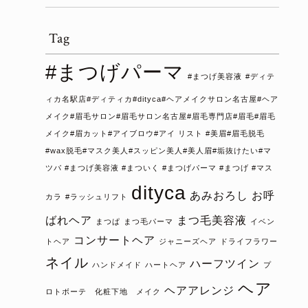
Tag
#まつげパーマ
#まつげ美容液
#ディテ
ィカ名駅店#ディティカ#dityca#ヘアメイクサロン名古屋#ヘア
メイク#眉毛サロン#眉毛サロン名古屋#眉毛専門店#眉毛#眉毛
メイク#眉カット#アイブロウ#アイ リスト #美眉#眉毛脱毛
#wax脱毛#マスク美人#スッピン美人#美人眉#垢抜けたい#マ
ツパ #まつげ美容液 #まついく #まつげパーマ #まつげ #マス
dityca
あみおろし
お呼
カラ
#ラッシュリフト
ばれヘア
まつ毛美容液
まつぱ
まつ毛パーマ
イベン
コンサートヘア
トヘア
ジャニーズヘア
ドライフラワー
ネイル
ハーフツイン
ハンドメイド
ハートヘア
プ
ヘア
ヘアアレンジ
ロトボーテ 化粧下地 メイク