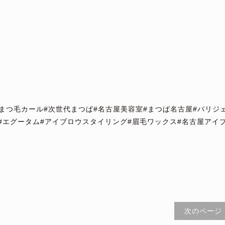
世代まつ毛カール#次世代まつぱ#名古屋美容室#まつぱ名古屋#パリジ
#エグータム#アイブロウスタイリング#眉毛ワックス#名古屋アイ
次のページ 