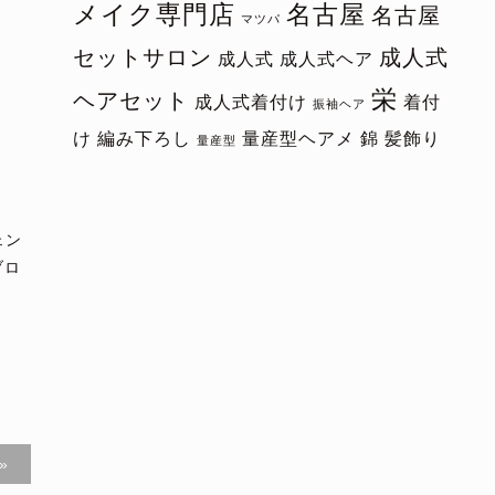
メイク専門店
名古屋
名古屋
マツパ
セットサロン
成人式
成人式
成人式ヘア
栄
ヘアセット
成人式着付け
着付
振袖ヘア
け
編み下ろし
量産型ヘアメ
錦
髪飾り
量産型
ェン
ブロ
»