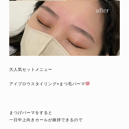
⁡
大人気セットメニュー
⁡
アイブロウスタイリング×まつ毛パーマ
⁡
⁡
⁡
まつげパーマをすると
一日中上向きカールが維持できるので
⁡