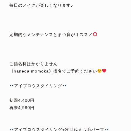
毎日のメイクが楽しくなります♪
⁡
⁡
⁡
定期的なメンテナンスとまつ育がオススメ
⁡
⁡
⁡
ご指名料はかかりません
《haneda momoka》指名でご予約ください
⁡
アイブロウスタイリング
⁡
初回4,400円
再来4,980円
⁡
⁡
アイブロウスタイリング+次世代まつ毛パーマ