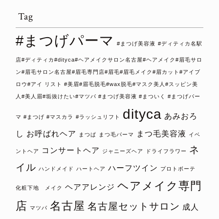
Tag
#まつげパーマ
#まつげ美容液
#ディティカ名駅
店#ディティカ#dityca#ヘアメイクサロン名古屋#ヘアメイク#眉毛サロ
ン#眉毛サロン名古屋#眉毛専門店#眉毛#眉毛メイク#眉カット#アイブ
ロウ#アイ リスト #美眉#眉毛脱毛#wax脱毛#マスク美人#スッピン美
人#美人眉#垢抜けたい#マツパ #まつげ美容液 #まついく #まつげパー
dityca
あみおろ
マ #まつげ #マスカラ
#ラッシュリフト
し
お呼ばれヘア
まつ毛美容液
まつぱ
まつ毛パーマ
イベ
ネ
コンサートヘア
ントヘア
ジャニーズヘア
ドライフラワー
イル
ハーフツイン
ハンドメイド
ハートヘア
プロトボーテ
ヘアメイク専門
ヘアアレンジ
化粧下地 メイク
店
名古屋
名古屋セットサロン
成人
マツパ