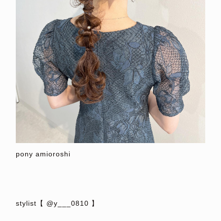
pony amioroshi
⁡
⁡
⁡
stylist【 @y___0810 】
⁡