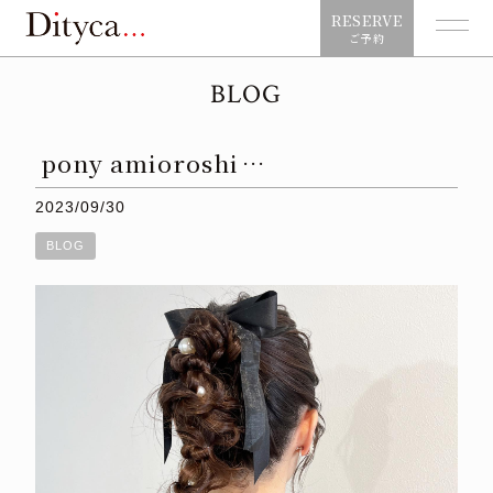
RESERVE
ご予約
BLOG
pony amioroshi⁡⁡⁡…
2023/09/30
BLOG