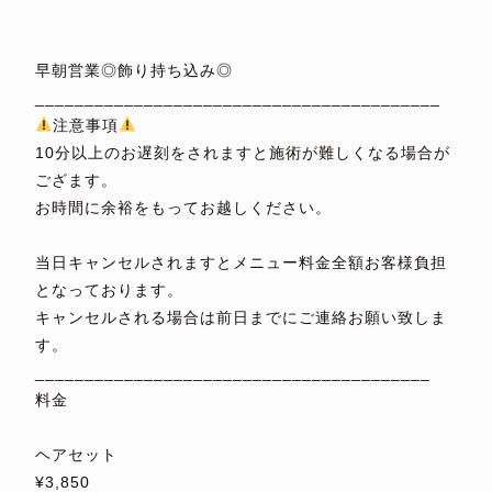
⁡
⁡
早朝営業◎飾り持ち込み◎
_________________________________________
注意事項
10分以上のお遅刻をされますと施術が難しくなる場合が
ござます。
お時間に余裕をもってお越しください。
⁡
当日キャンセルされますとメニュー料金全額お客様負担
となっております。
キャンセルされる場合は前日までにご連絡お願い致しま
す。
________________________________________
料金
⁡
ヘアセット
¥3,850