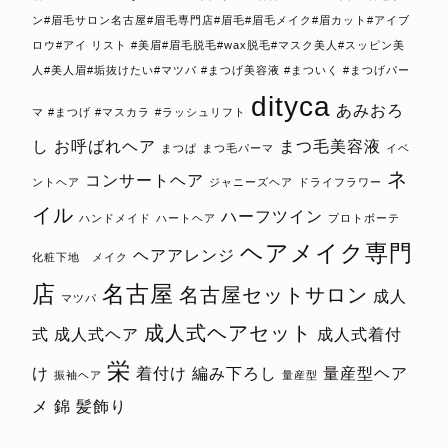
ン#眉毛サロン名古屋#眉毛専門店#眉毛#眉毛メイク#眉カット#アイブ
ロウ#アイ リスト #美眉#眉毛脱毛#wax脱毛#マスク美人#スッピン美
人#美人眉#垢抜けたい#マツパ #まつげ美容液 #まついく #まつげパー
dityca
あみおろ
マ #まつげ #マスカラ
#ラッシュリフト
し
お呼ばれヘア
まつ毛美容液
まつぱ
まつ毛パーマ
イベ
ネ
コンサートヘア
ントヘア
ジャニーズヘア
ドライフラワー
イル
ハーフツイン
ハンドメイド
ハートヘア
プロトボーテ
ヘアメイク専門
ヘアアレンジ
化粧下地 メイク
店
名古屋
名古屋セットサロン
成人
マツパ
成人式ヘアセット
式
成人式ヘア
成人式着付
栄
け
着付け
編み下ろし
量産型ヘア
振袖ヘア
量産型
メ
錦
髪飾り