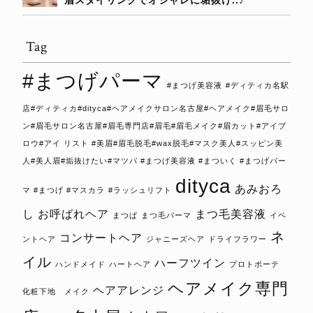
Tag
#まつげパーマ
#まつげ美容液
#ディティカ名駅
店#ディティカ#dityca#ヘアメイクサロン名古屋#ヘアメイク#眉毛サロ
ン#眉毛サロン名古屋#眉毛専門店#眉毛#眉毛メイク#眉カット#アイブ
ロウ#アイ リスト #美眉#眉毛脱毛#wax脱毛#マスク美人#スッピン美
人#美人眉#垢抜けたい#マツパ #まつげ美容液 #まついく #まつげパー
dityca
あみおろ
マ #まつげ #マスカラ
#ラッシュリフト
し
お呼ばれヘア
まつ毛美容液
まつぱ
まつ毛パーマ
イベ
ネ
コンサートヘア
ントヘア
ジャニーズヘア
ドライフラワー
イル
ハーフツイン
ハンドメイド
ハートヘア
プロトボーテ
ヘアメイク専門
ヘアアレンジ
化粧下地 メイク