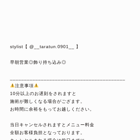
⁡
⁡
⁡
⁡
⁡
stylist【 @__taratun.0901__ 】
⁡
早朝営業◎飾り持ち込み◎
⁡
_________________________________________
注意事項
10分以上のお遅刻をされますと
施術が難しくなる場合がござます。
お時間に余裕をもってお越しください。
⁡
当日キャンセルされますとメニュー料金
全額お客様負担となっております。