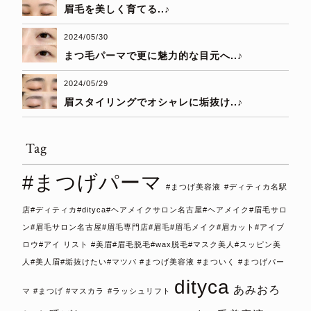
眉毛を美しく育てる..♪
2024/05/30
まつ毛パーマで更に魅力的な目元へ..♪
2024/05/29
眉スタイリングでオシャレに垢抜け..♪
Tag
#まつげパーマ
#まつげ美容液
#ディティカ名駅
店#ディティカ#dityca#ヘアメイクサロン名古屋#ヘアメイク#眉毛サロ
ン#眉毛サロン名古屋#眉毛専門店#眉毛#眉毛メイク#眉カット#アイブ
ロウ#アイ リスト #美眉#眉毛脱毛#wax脱毛#マスク美人#スッピン美
人#美人眉#垢抜けたい#マツパ #まつげ美容液 #まついく #まつげパー
dityca
あみおろ
マ #まつげ #マスカラ
#ラッシュリフト