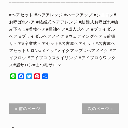
_________________________________________
⁡
#ヘアセット #ヘアアレンジ #ハーフアップ #シニヨン#
お呼ばれヘア #結婚式ヘアアレンジ #結婚式お呼ばれ#編
み下ろし#着物ヘア#振袖ヘア#成人式ヘア #ブライダル
ヘア #ブライダルヘアメイク #ウェディングヘア #前撮
りヘア#卒業式ヘアセット#名古屋ヘアセット#名古屋ヘ
アセットサロン#メイク#メイクアップ #ヘアメイク #ア
イブロウ #アイブロウスタイリング #アイブロウワック
ス#眉サロン#まつ毛サロン
Line
Facebook
Twitter
Pinterest
共
有
« 前のページ
次のページ »