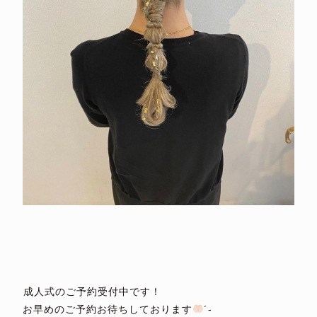
⁡
⁡
⁡
⁡
⁡成人式のご予約受付中です！
お早めのご予約お待ちしております
´-