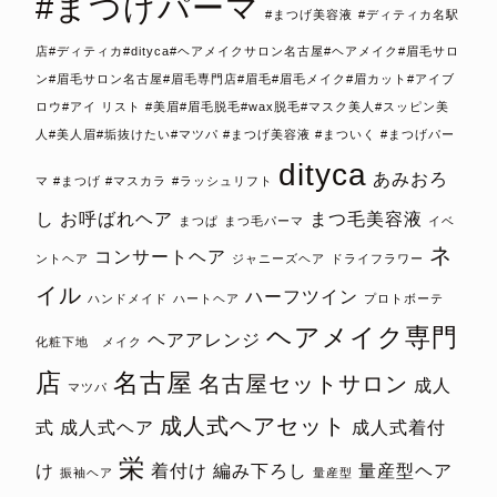
#まつげパーマ
#まつげ美容液
#ディティカ名駅
店#ディティカ#dityca#ヘアメイクサロン名古屋#ヘアメイク#眉毛サロ
ン#眉毛サロン名古屋#眉毛専門店#眉毛#眉毛メイク#眉カット#アイブ
ロウ#アイ リスト #美眉#眉毛脱毛#wax脱毛#マスク美人#スッピン美
人#美人眉#垢抜けたい#マツパ #まつげ美容液 #まついく #まつげパー
dityca
あみおろ
マ #まつげ #マスカラ
#ラッシュリフト
し
お呼ばれヘア
まつ毛美容液
まつぱ
まつ毛パーマ
イベ
ネ
コンサートヘア
ントヘア
ジャニーズヘア
ドライフラワー
イル
ハーフツイン
ハンドメイド
ハートヘア
プロトボーテ
ヘアメイク専門
ヘアアレンジ
化粧下地 メイク
店
名古屋
名古屋セットサロン
成人
マツパ
成人式ヘアセット
式
成人式ヘア
成人式着付
栄
け
着付け
編み下ろし
量産型ヘア
振袖ヘア
量産型