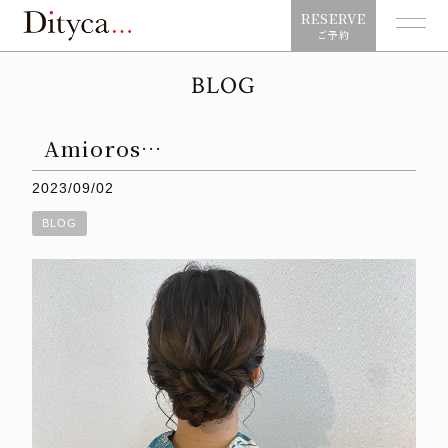
RESERVE
ご予約
BLOG
⁡⁡⁡⁡⁡⁡⁡Amioros…
2023/09/02
BLOG