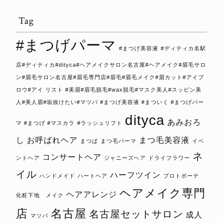
Tag
#まつげパーマ
#まつげ美容液
#ディティカ名駅
店#ディティカ#dityca#ヘアメイクサロン名古屋#ヘアメイク#眉毛サロ
ン#眉毛サロン名古屋#眉毛専門店#眉毛#眉毛メイク#眉カット#アイブ
ロウ#アイ リスト #美眉#眉毛脱毛#wax脱毛#マスク美人#スッピン美
人#美人眉#垢抜けたい#マツパ #まつげ美容液 #まついく #まつげパー
dityca
あみおろ
マ #まつげ #マスカラ
#ラッシュリフト
し
お呼ばれヘア
まつ毛美容液
まつぱ
まつ毛パーマ
イベ
ネ
コンサートヘア
ントヘア
ジャニーズヘア
ドライフラワー
イル
ハーフツイン
ハンドメイド
ハートヘア
プロトボーテ
ヘアメイク専門
ヘアアレンジ
化粧下地 メイク
店
名古屋
名古屋セットサロン
成人
マツパ