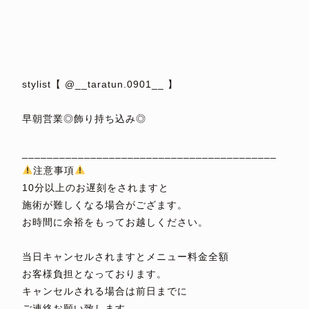
⁡
⁡
⁡
⁡
stylist【 @__taratun.0901__ 】
⁡
早朝営業◎飾り持ち込み◎
⁡
_________________________________________
注意事項
10分以上のお遅刻をされますと
施術が難しくなる場合がござます。
お時間に余裕をもってお越しください。
⁡
当日キャンセルされますとメニュー料金全額
お客様負担となっております。
キャンセルされる場合は前日までに
ご連絡お願い致します。