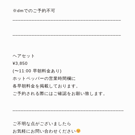
⁡
※dmでのご予約不可
________________________________________
⁡
________________________________________
⁡
⁡
ヘアセット
¥3,850
(〜11:00 早朝料金あり)
ホットペッパーの営業時間欄に
各早朝料金を掲載しております。
ご予約される際にはご確認をお願い致します。
⁡
_________________________________________
⁡
ご不明な点がございましたら
お気軽にお問い合わせください