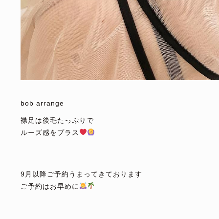
⁡
bob arrange
襟足は後毛たっぷりで
ルーズ感をプラス
⁡
⁡
9月以降ご予約うまってきております
ご予約はお早めに
⁡
⁡