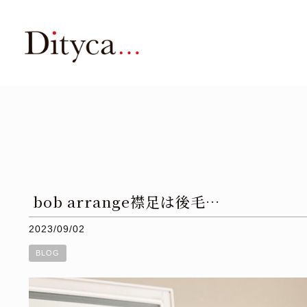
⁡bob arrange襟足は後毛…
2023/09/02
BLOG