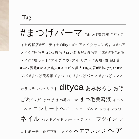
Tag
#まつげパーマ
#まつげ美容液
#ディテ
ィカ名駅店#ディティカ#dityca#ヘアメイクサロン名古屋#ヘア
メイク#眉毛サロン#眉毛サロン名古屋#眉毛専門店#眉毛#眉毛
メイク#眉カット#アイブロウ#アイ リスト #美眉#眉毛脱毛
#wax脱毛#マスク美人#スッピン美人#美人眉#垢抜けたい#マ
ツパ #まつげ美容液 #まついく #まつげパーマ #まつげ #マス
dityca
あみおろし
お呼
カラ
#ラッシュリフト
ばれヘア
まつ毛美容液
まつぱ
まつ毛パーマ
イベン
コンサートヘア
トヘア
ジャニーズヘア
ドライフラワー
ネイル
ハーフツイン
ハンドメイド
ハートヘア
プ
ヘア
ヘアアレンジ
ロトボーテ 化粧下地 メイク