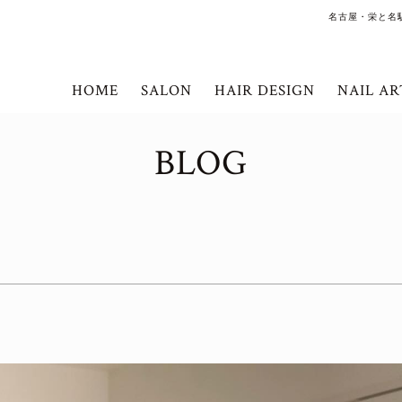
名古屋・栄と名
HOME
SALON
HAIR DESIGN
NAIL AR
BLOG