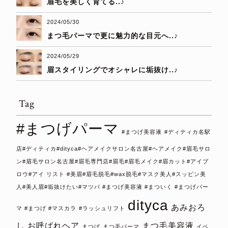
眉毛を美しく育てる..♪
2024/05/30
まつ毛パーマで更に魅力的な目元へ..♪
2024/05/29
眉スタイリングでオシャレに垢抜け..♪
Tag
#まつげパーマ
#まつげ美容液
#ディティカ名駅
店#ディティカ#dityca#ヘアメイクサロン名古屋#ヘアメイク#眉毛サロ
ン#眉毛サロン名古屋#眉毛専門店#眉毛#眉毛メイク#眉カット#アイブ
ロウ#アイ リスト #美眉#眉毛脱毛#wax脱毛#マスク美人#スッピン美
人#美人眉#垢抜けたい#マツパ #まつげ美容液 #まついく #まつげパー
dityca
あみおろ
マ #まつげ #マスカラ
#ラッシュリフト
し
お呼ばれヘア
まつ毛美容液
まつぱ
まつ毛パーマ
イベ