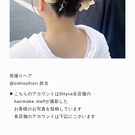
.
前撮りヘア
@oshioshiori 担当
▶︎こちらのアカウントはDityca全店舗の
hairmake staffが撮影した
お客様のお写真を投稿しています
各店舗のアカウントは下記にございます
⁡
⁡