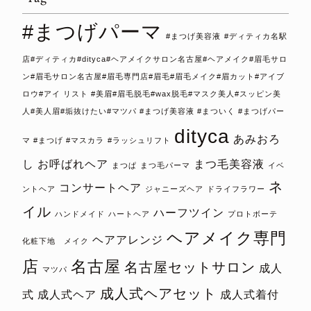
#まつげパーマ
#まつげ美容液
#ディティカ名駅
店#ディティカ#dityca#ヘアメイクサロン名古屋#ヘアメイク#眉毛サロ
ン#眉毛サロン名古屋#眉毛専門店#眉毛#眉毛メイク#眉カット#アイブ
ロウ#アイ リスト #美眉#眉毛脱毛#wax脱毛#マスク美人#スッピン美
人#美人眉#垢抜けたい#マツパ #まつげ美容液 #まついく #まつげパー
dityca
あみおろ
マ #まつげ #マスカラ
#ラッシュリフト
し
お呼ばれヘア
まつ毛美容液
まつぱ
まつ毛パーマ
イベ
ネ
コンサートヘア
ントヘア
ジャニーズヘア
ドライフラワー
イル
ハーフツイン
ハンドメイド
ハートヘア
プロトボーテ
ヘアメイク専門
ヘアアレンジ
化粧下地 メイク
店
名古屋
名古屋セットサロン
成人
マツパ
成人式ヘアセット
式
成人式ヘア
成人式着付