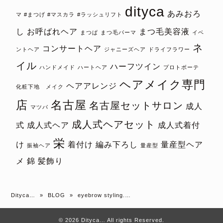
dityca
あみおろ
マ #まつげ #マスカラ
#ラッシュリフト
し
お呼ばれヘア
まつ毛美容液
まつぱ
まつ毛パーマ
イベ
ネ
コンサートヘア
ントヘア
ジャニーズヘア
ドライフラワー
イル
ハーフツイン
ハンドメイド
ハートヘア
プロトボーテ
ヘアメイク専門
ヘアアレンジ
化粧下地 メイク
店
名古屋
名古屋セットサロン
成人
マツパ
成人式ヘアセット
式
成人式ヘア
成人式着付
栄
け
着付け
編み下ろし
量産型ヘア
振袖ヘア
量産型
メ
錦
髪飾り
Dityca…
»
BLOG
»
eyebrow styling.…
© 2026 Dityca… All rights Reserved.