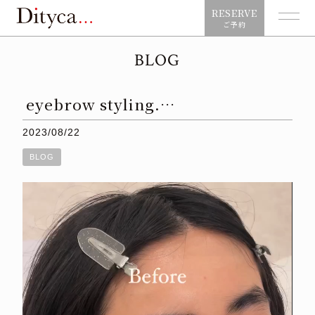
RESERVE
ご予約
BLOG
eyebrow styling.…
2023/08/22
BLOG
動
画
プ
レ
ー
ヤ
ー