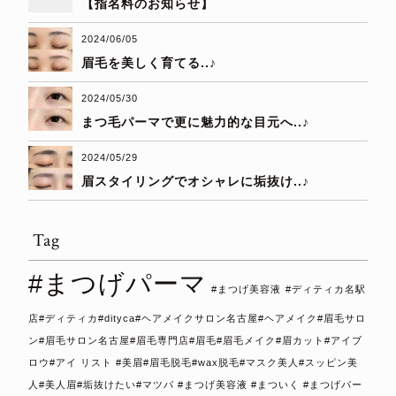
【指名料のお知らせ】
2024/06/05
眉毛を美しく育てる..♪
2024/05/30
まつ毛パーマで更に魅力的な目元へ..♪
2024/05/29
眉スタイリングでオシャレに垢抜け..♪
Tag
#まつげパーマ
#まつげ美容液
#ディティカ名駅
店#ディティカ#dityca#ヘアメイクサロン名古屋#ヘアメイク#眉毛サロ
ン#眉毛サロン名古屋#眉毛専門店#眉毛#眉毛メイク#眉カット#アイブ
ロウ#アイ リスト #美眉#眉毛脱毛#wax脱毛#マスク美人#スッピン美
人#美人眉#垢抜けたい#マツパ #まつげ美容液 #まついく #まつげパー