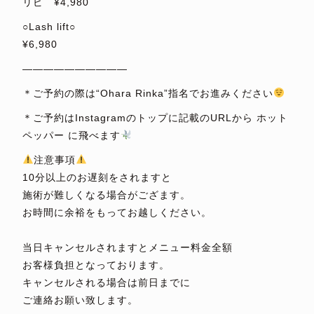
リピ ¥4,980
○Lash lift○
¥6,980
——————————
＊ご予約の際は“Ohara Rinka”指名でお進みください
＊ご予約はInstagramのトップに記載のURLから ホット
ペッパー に飛べます
注意事項
10分以上のお遅刻をされますと
施術が難しくなる場合がござます。
お時間に余裕をもってお越しください。
⁡
当日キャンセルされますとメニュー料金全額
お客様負担となっております。
キャンセルされる場合は前日までに
ご連絡お願い致します。