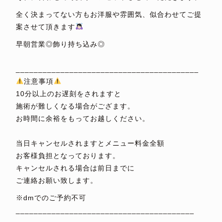
全く決まってない方もお洋服や雰囲気、似合わせてご提
案させて頂きます
早朝営業◎飾り持ち込み◎
⁡
_________________________________________
注意事項
10分以上のお遅刻をされますと
施術が難しくなる場合がござます。
お時間に余裕をもってお越しください。
⁡
当日キャンセルされますとメニュー料金全額
お客様負担となっております。
キャンセルされる場合は前日までに
ご連絡お願い致します。
※dmでのご予約不可
________________________________________