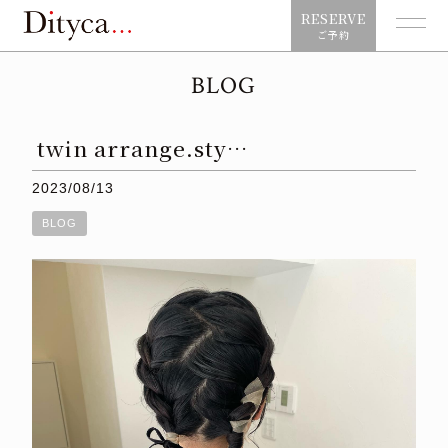
RESERVE
ご予約
BLOG
twin arrange.sty…
2023/08/13
BLOG