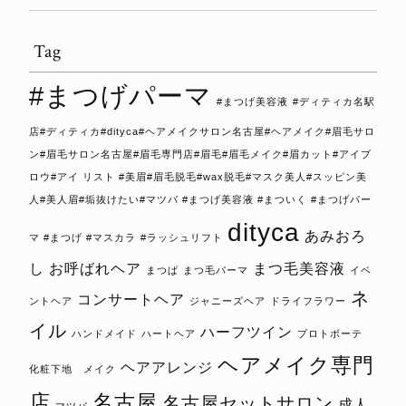
Tag
#まつげパーマ
#まつげ美容液
#ディティカ名駅
店#ディティカ#dityca#ヘアメイクサロン名古屋#ヘアメイク#眉毛サロ
ン#眉毛サロン名古屋#眉毛専門店#眉毛#眉毛メイク#眉カット#アイブ
ロウ#アイ リスト #美眉#眉毛脱毛#wax脱毛#マスク美人#スッピン美
人#美人眉#垢抜けたい#マツパ #まつげ美容液 #まついく #まつげパー
dityca
あみおろ
マ #まつげ #マスカラ
#ラッシュリフト
し
お呼ばれヘア
まつ毛美容液
まつぱ
まつ毛パーマ
イベ
ネ
コンサートヘア
ントヘア
ジャニーズヘア
ドライフラワー
イル
ハーフツイン
ハンドメイド
ハートヘア
プロトボーテ
ヘアメイク専門
ヘアアレンジ
化粧下地 メイク
店
名古屋
名古屋セットサロン
成人
マツパ