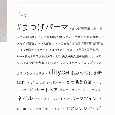
Tag
#まつげパーマ
#まつげ美容液
#ディテ
ィカ名駅店#ディティカ#dityca#ヘアメイクサロン名古屋#ヘア
メイク#眉毛サロン#眉毛サロン名古屋#眉毛専門店#眉毛#眉毛
メイク#眉カット#アイブロウ#アイ リスト #美眉#眉毛脱毛
#wax脱毛#マスク美人#スッピン美人#美人眉#垢抜けたい#マ
ツパ #まつげ美容液 #まついく #まつげパーマ #まつげ #マス
dityca
あみおろし
お呼
カラ
#ラッシュリフト
ばれヘア
まつ毛美容液
まつぱ
まつ毛パーマ
イベン
コンサートヘア
トヘア
ジャニーズヘア
ドライフラワー
ネイル
ハーフツイン
ハンドメイド
ハートヘア
プ
ヘア
ヘアアレンジ
ロトボーテ 化粧下地 メイク