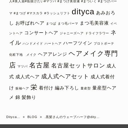
人#美人眉#垢抜けたい#マツパ #まつげ美容液 #まついく #まつげパー
dityca
あみおろ
マ #まつげ #マスカラ
#ラッシュリフト
し
お呼ばれヘア
まつ毛美容液
まつぱ
まつ毛パーマ
イベ
ネ
コンサートヘア
ントヘア
ジャニーズヘア
ドライフラワー
イル
ハーフツイン
ハンドメイド
ハートヘア
プロトボーテ
ヘアメイク専門
ヘアアレンジ
化粧下地 メイク
店
名古屋
名古屋セットサロン
成人
マツパ
成人式ヘアセット
式
成人式ヘア
成人式着付
栄
け
着付け
編み下ろし
量産型ヘア
振袖ヘア
量産型
メ
錦
髪飾り
Dityca…
»
BLOG
»
.黒髪さんのウェーブハーフ@dity…