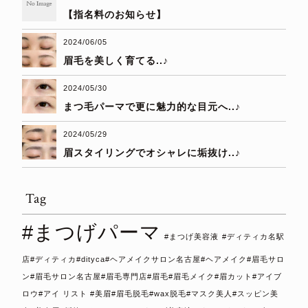
【指名料のお知らせ】
2024/06/05
眉毛を美しく育てる..♪
2024/05/30
まつ毛パーマで更に魅力的な目元へ..♪
2024/05/29
眉スタイリングでオシャレに垢抜け..♪
Tag
#まつげパーマ
#まつげ美容液
#ディティカ名駅
店#ディティカ#dityca#ヘアメイクサロン名古屋#ヘアメイク#眉毛サロ
ン#眉毛サロン名古屋#眉毛専門店#眉毛#眉毛メイク#眉カット#アイブ
ロウ#アイ リスト #美眉#眉毛脱毛#wax脱毛#マスク美人#スッピン美