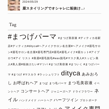
2024/05/29
眉スタイリングでオシャレに垢抜け..♪
Tag
#まつげパーマ
#まつげ美容液
#ディティカ名駅
店#ディティカ#dityca#ヘアメイクサロン名古屋#ヘアメイク#眉毛サロ
ン#眉毛サロン名古屋#眉毛専門店#眉毛#眉毛メイク#眉カット#アイブ
ロウ#アイ リスト #美眉#眉毛脱毛#wax脱毛#マスク美人#スッピン美
人#美人眉#垢抜けたい#マツパ #まつげ美容液 #まついく #まつげパー
dityca
あみおろ
マ #まつげ #マスカラ
#ラッシュリフト
し
お呼ばれヘア
まつ毛美容液
まつぱ
まつ毛パーマ
イベ
ネ
コンサートヘア
ントヘア
ジャニーズヘア
ドライフラワー
イル
ハーフツイン
ハンドメイド
ハートヘア
プロトボーテ
ヘアメイク専門