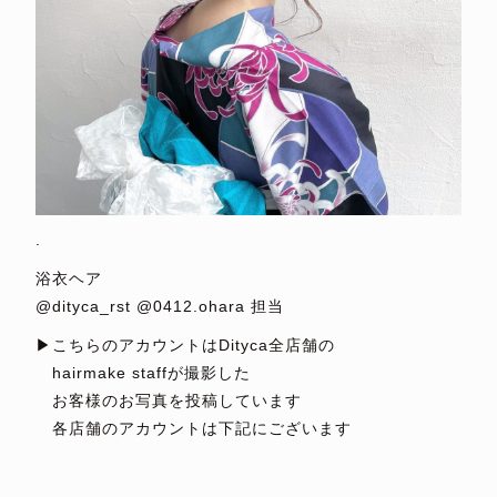
.
浴衣ヘア
@dityca_rst @0412.ohara 担当
▶︎こちらのアカウントはDityca全店舗の
hairmake staffが撮影した
お客様のお写真を投稿しています
各店舗のアカウントは下記にございます
⁡
⁡