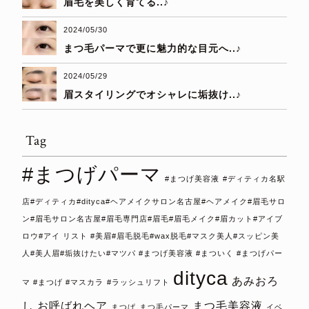
眉毛を美しく育てる..♪
2024/05/30
まつ毛パーマで更に魅力的な目元へ..♪
2024/05/29
眉スタイリングでオシャレに垢抜け..♪
Tag
#まつげパーマ
#まつげ美容液
#ディティカ名駅
店#ディティカ#dityca#ヘアメイクサロン名古屋#ヘアメイク#眉毛サロ
ン#眉毛サロン名古屋#眉毛専門店#眉毛#眉毛メイク#眉カット#アイブ
ロウ#アイ リスト #美眉#眉毛脱毛#wax脱毛#マスク美人#スッピン美
人#美人眉#垢抜けたい#マツパ #まつげ美容液 #まついく #まつげパー
dityca
あみおろ
マ #まつげ #マスカラ
#ラッシュリフト
し
お呼ばれヘア
まつ毛美容液
まつぱ
まつ毛パーマ
イベ