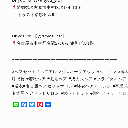
Dityca tia【@dityca_tia】
愛知県名古屋市中村区名駅4-13-6
トラスト名駅ビル9F
⁡
⁡
Dityca rst 【@dityca_rst】
名古屋市中村区名駅2-36-2 協和ビル1階
⁡
_________________________________________
⁡
#ヘアセット #ヘアアレンジ #ハーフアップ #シニヨン #編
呼ばれ #着物ヘア #振袖ヘア #成人式ヘア #ブライダルヘア
#浴衣#名古屋ヘアセットサロン #浴衣ヘアアレンジ #卒業式
名古屋ヘアセットサロン #栄ヘアセット #栄ヘアセットサロ
Line
Facebook
Twitter
Pinterest
共
有