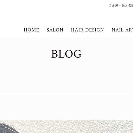
名古屋・栄と名
HOME
SALON
HAIR DESIGN
NAIL AR
BLOG