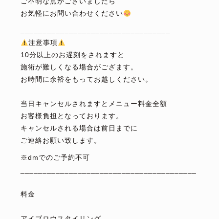
ご不明な点がございましたら
お気軽にお問い合わせください
__________________________________
注意事項
10分以上のお遅刻をされますと
施術が難しくなる場合がござます。
お時間に余裕をもってお越しください。
⁡
当日キャンセルされますとメニュー料金全額
お客様負担となっております。
キャンセルされる場合は前日までに
ご連絡お願い致します。
※dmでのご予約不可
________________________________________
⁡
料金
⁡
アイブロウスタイリング