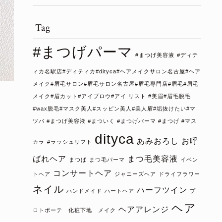
Tag
#まつげパーマ
#まつげ美容液
#ディテ
ィカ名駅店#ディティカ#dityca#ヘアメイクサロン名古屋#ヘア
メイク#眉毛サロン#眉毛サロン名古屋#眉毛専門店#眉毛#眉毛
メイク#眉カット#アイブロウ#アイ リスト #美眉#眉毛脱毛
#wax脱毛#マスク美人#スッピン美人#美人眉#垢抜けたい#マ
ツパ #まつげ美容液 #まついく #まつげパーマ #まつげ #マス
dityca
あみおろし
お呼
カラ
#ラッシュリフト
ばれヘア
まつ毛美容液
まつぱ
まつ毛パーマ
イベン
コンサートヘア
トヘア
ジャニーズヘア
ドライフラワー
ネイル
ハーフツイン
ハンドメイド
ハートヘア
プ
ヘア
ヘアアレンジ
ロトボーテ 化粧下地 メイク