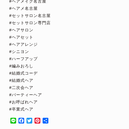
#ヘアメイク名古屋
#ヘアメ名古屋
#セットサロン名古屋
#セットサロン専門店
#ヘアサロン
#ヘアセット
#ヘアアレンジ
#シニヨン
#ハーフアップ
#編みおろし
#結婚式コーデ
#結婚式ヘア
#二次会ヘア
#パーティーヘア
#お呼ばれヘア
#卒業式ヘア
Line
Facebook
Twitter
Pinterest
共
有