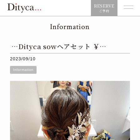
RESERVE
ご予約
Information
…Dityca sowヘアセット ￥…
2023/09/10
Information