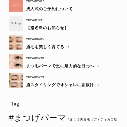
2025/02/07
成人式のご予約について
2024/07/31
【指名料のお知らせ】
2024/06/05
眉毛を美しく育てる..♪
2024/05/30
まつ毛パーマで更に魅力的な目元へ..♪
2024/05/29
眉スタイリングでオシャレに垢抜け..♪
Tag
#まつげパーマ
#まつげ美容液
#ディティカ名駅