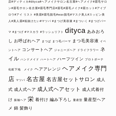
店#ディティカ#dityca#ヘアメイクサロン名古屋#ヘアメイク#眉毛サロ
ン#眉毛サロン名古屋#眉毛専門店#眉毛#眉毛メイク#眉カット#アイブ
ロウ#アイ リスト #美眉#眉毛脱毛#wax脱毛#マスク美人#スッピン美
人#美人眉#垢抜けたい#マツパ #まつげ美容液 #まついく #まつげパー
dityca
あみおろ
マ #まつげ #マスカラ
#ラッシュリフト
し
お呼ばれヘア
まつ毛美容液
まつぱ
まつ毛パーマ
イベ
ネ
コンサートヘア
ントヘア
ジャニーズヘア
ドライフラワー
イル
ハーフツイン
ハンドメイド
ハートヘア
プロトボーテ
ヘアメイク専門
ヘアアレンジ
化粧下地 メイク
店
名古屋
名古屋セットサロン
成人
マツパ
成人式ヘアセット
式
成人式ヘア
成人式着付
栄
け
着付け
編み下ろし
量産型ヘア
振袖ヘア
量産型
メ
錦
髪飾り